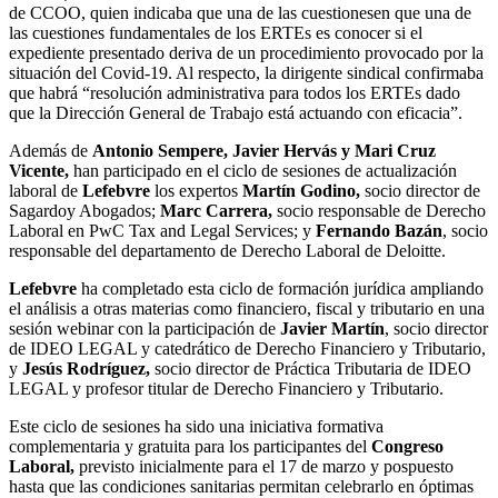
de CCOO, quien indicaba que una de las cuestionesen que una de
las cuestiones fundamentales de los ERTEs es conocer si el
expediente presentado deriva de un procedimiento provocado por la
situación del Covid-19. Al respecto, la dirigente sindical confirmaba
que habrá “resolución administrativa para todos los ERTEs dado
que la Dirección General de Trabajo está actuando con eficacia”.
Además de
Antonio Sempere, Javier Hervás y Mari Cruz
Vicente,
han participado en el ciclo de sesiones de actualización
laboral de
Lefebvre
los expertos
Martín Godino,
socio director de
Sagardoy Abogados;
Marc Carrera,
socio responsable de Derecho
Laboral en PwC Tax and Legal Services; y
Fernando Bazán
, socio
responsable del departamento de Derecho Laboral de Deloitte.
Lefebvre
ha completado esta ciclo de formación jurídica ampliando
el análisis a otras materias como financiero, fiscal y tributario en una
sesión webinar con la participación de
Javier Martín
, socio director
de IDEO LEGAL y catedrático de Derecho Financiero y Tributario,
y
Jesús Rodríguez,
socio director de Práctica Tributaria de IDEO
LEGAL y profesor titular de Derecho Financiero y Tributario.
Este ciclo de sesiones ha sido una iniciativa formativa
complementaria y gratuita para los participantes del
Congreso
Laboral,
previsto inicialmente para el 17 de marzo y pospuesto
hasta que las condiciones sanitarias permitan celebrarlo en óptimas