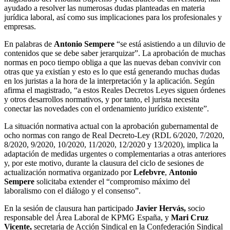
ayudado a resolver las numerosas dudas planteadas en materia
jurídica laboral, así como sus implicaciones para los profesionales y
empresas.
En palabras de
Antonio Sempere
“se está asistiendo a un diluvio de
contenidos que se debe saber jerarquizar”. La aprobación de muchas
normas en poco tiempo obliga a que las nuevas deban convivir con
otras que ya existían y esto es lo que está generando muchas dudas
en los juristas a la hora de la interpretación y la aplicación. Según
afirma el magistrado, “a estos Reales Decretos Leyes siguen órdenes
y otros desarrollos normativos, y por tanto, el jurista necesita
conectar las novedades con el ordenamiento jurídico existente”.
La situación normativa actual con la aprobación gubernamental de
ocho normas con rango de Real Decreto-Ley (RDL 6/2020, 7/2020,
8/2020, 9/2020, 10/2020, 11/2020, 12/2020 y 13/2020), implica la
adaptación de medidas urgentes o complementarias a otras anteriores
y, por este motivo, durante la clausura del ciclo de sesiones de
actualización normativa organizado por
Lefebvre
,
Antonio
Sempere
solicitaba extender el “compromiso máximo del
laboralismo con el diálogo y el consenso”.
En la sesión de clausura han participado
Javier Hervás,
socio
responsable del Área Laboral de KPMG España, y
Mari Cruz
Vicente,
secretaria de Acción Sindical en la Confederación Sindical