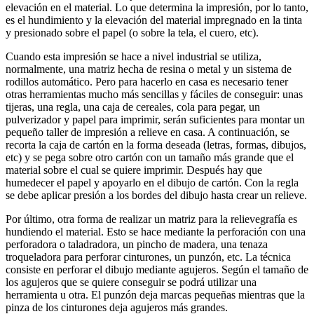
elevación en el material. Lo que determina la impresión, por lo tanto,
es el hundimiento y la elevación del material impregnado en la tinta
y presionado sobre el papel (o sobre la tela, el cuero, etc).
Cuando esta impresión se hace a nivel industrial se utiliza,
normalmente, una matriz hecha de resina o metal y un sistema de
rodillos automático. Pero para hacerlo en casa es necesario tener
otras herramientas mucho más sencillas y fáciles de conseguir: unas
tijeras, una regla, una caja de cereales, cola para pegar, un
pulverizador y papel para imprimir, serán suficientes para montar un
pequeño taller de impresión a relieve en casa. A continuación, se
recorta la caja de cartón en la forma deseada (letras, formas, dibujos,
etc) y se pega sobre otro cartón con un tamaño más grande que el
material sobre el cual se quiere imprimir. Después hay que
humedecer el papel y apoyarlo en el dibujo de cartón. Con la regla
se debe aplicar presión a los bordes del dibujo hasta crear un relieve.
Por último, otra forma de realizar un matriz para la relievegrafía es
hundiendo el material. Esto se hace mediante la perforación con una
perforadora o taladradora, un pincho de madera, una tenaza
troqueladora para perforar cinturones, un punzón, etc. La técnica
consiste en perforar el dibujo mediante agujeros. Según el tamaño de
los agujeros que se quiere conseguir se podrá utilizar una
herramienta u otra. El punzón deja marcas pequeñas mientras que la
pinza de los cinturones deja agujeros más grandes.