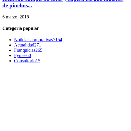
de pinchos...
6 marzo, 2018
Categoría popular
Noticias corporativas
7154
Actualidad
271
Franquicias
265
Pymes
60
Consultorio
15