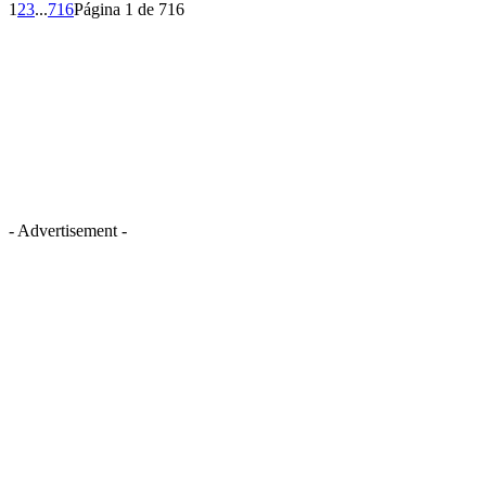
1
2
3
...
716
Página 1 de 716
- Advertisement -