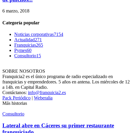
6 marzo, 2018
Categoría popular
Noticias corporativas
7154
Actualidad
271
Franquicias
265
Pymes
60
Consultorio
15
SOBRE NOSOTROS
Franquicia2 es el único programa de radio especializado en
franquicias y emprendedores. 5 años en antena. Los miércoles de 12
a 14h. en Capital Radio.
Contáctanos:
info@franquicia2.es
Pack Periódico
|
Weberalia
Más historias
Consultorio
Lateral abre en Cáceres su primer restaurante
franquiciado