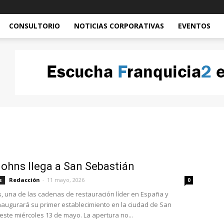
CONSULTORIO
NOTICIAS CORPORATIVAS
EVENTOS
ohns llega a San Sebastián
Redacción
-
11 mayo, 2026
s
0
, una de las cadenas de restauración líder en España y
inaugurará su primer establecimiento en la ciudad de San
este miércoles 13 de mayo. La apertura no...