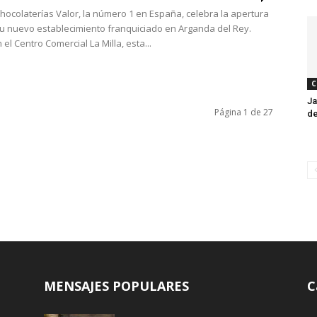
chocolaterías Valor, la número 1 en España, celebra la apertura
 su nuevo establecimiento franquiciado en Arganda del Rey.
el Centro Comercial La Milla, esta...
C
Ja
Página 1 de 27
de
MENSAJES POPULARES
C