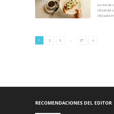
La red de 
oficial de
Ubicada en 
...
1
2
3
27
RECOMENDACIONES DEL EDITOR