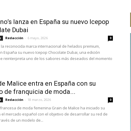
no’s lanza en España su nuevo Icepop
ate Dubai
Redacción
-
6 mayo, 2026
s
0
, la reconocida marca internacional de helados premium,
n España su nuevo Icepop Chocolate Dubai, una edición
ue reinterpreta uno de los sabores más deseados del momento
de Malice entra en España con su
 de franquicia de moda...
Redacción
-
18 marzo, 2026
s
0
francesa de moda femenina Grain de Malice ha iniciado su
 el mercado español con el objetivo de desarrollar su red de
través de un modelo de...