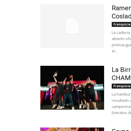
Ramen 
Coslad
Franquicia
La cadena
abierto of
preinaugur
el...
La Bir
CHAM
Franquicia
La hamburg
resultado 
campeonat
Emiratos Á