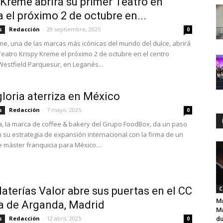
 Kreme abrirá su primer Teatro en
 el próximo 2 de octubre en...
Redacción
-
29 septiembre, 2025
s
0
me, una de las marcas más icónicas del mundo del dulce, abrirá
Teatro Krispy Kreme el próximo 2 de octubre en el centro
Westfield Parquesur, en Leganés...
loria aterriza en México
Redacción
-
7 mayo, 2025
s
0
a, la marca de coffee & bakery del Grupo FoodBox, da un paso
n su estrategia de expansión internacional con la firma de un
e máster franquicia para México....
aterías Valor abre sus puertas en el CC
C
Ma
a de Arganda, Madrid
Ma
Redacción
-
12 abril, 2025
s
0
du