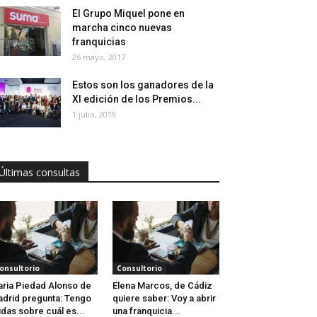
El Grupo Miquel pone en
marcha cinco nuevas
franquicias
26 mayo, 2017
Estos son los ganadores de la
XI edición de los Premios...
1 julio, 2019
Últimas consultas
onsultorio
Consultorio
ria Piedad Alonso de
Elena Marcos, de Cádiz
drid pregunta: Tengo
quiere saber: Voy a abrir
das sobre cuál es...
una franquicia...