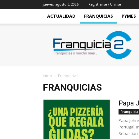
jueves, agosto 6, 2026
Registrarse / Unirse
ACTUALIDAD
FRANQUICIAS
PYMES
Franquicia2
Inicio
Franquicias
FRANQUICIAS
Papa J
Franquicia
Papa Johns
Portugal, 
Sebastián 