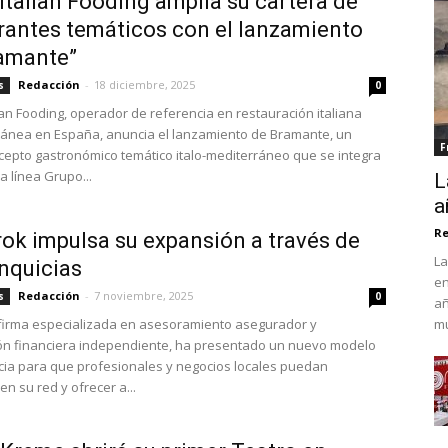
Italian Fooding amplía su cartera de
rantes temáticos con el lanzamiento
amante”
Redacción
-
18 diciembre, 2025
s
0
ian Fooding, operador de referencia en restauración italiana
ánea en España, anuncia el lanzamiento de Bramante, un
F
epto gastronómico temático italo-mediterráneo que se integra
a línea Grupo...
L
a
Re
ok impulsa su expansión a través de
La
anquicias
en
Redacción
-
7 noviembre, 2025
s
0
añ
firma especializada en asesoramiento asegurador y
mu
ión financiera independiente, ha presentado un nuevo modelo
cia para que profesionales y negocios locales puedan
en su red y ofrecer a...