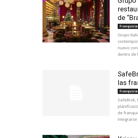
Grupo 
restau
de “Br
Franquicia
Grupo Ital
contempor
nuevo conc
dentro de l
SafeBr
las fr
Franquicia
SafeBrok, 
planificac
de franqui
integrarse 