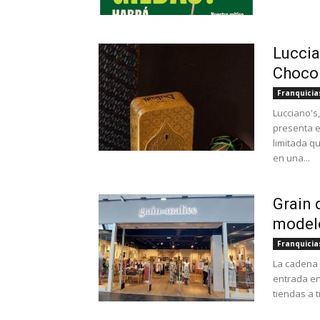
Luccia
Chocol
Franquicia
Lucciano's
presenta e
limitada q
en una...
Grain 
modelo
Franquicia
La cadena 
entrada en
tiendas a 