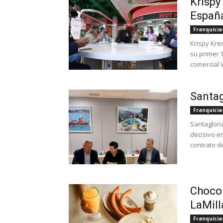
Krispy
España
Franquicia
Krispy Kre
su primer 
comercial 
Santag
Franquicia
Santaglori
decisivo e
contrato d
Chocol
LaMill
Franquicia