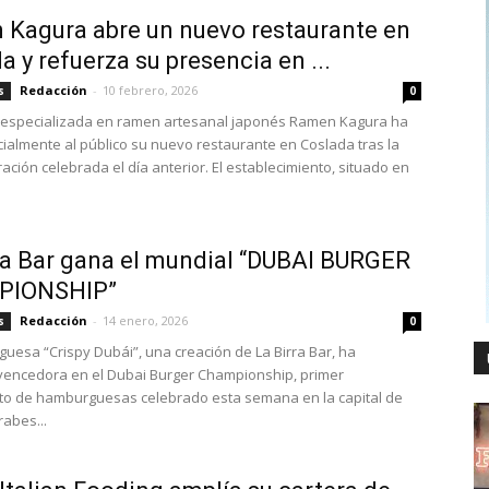
Kagura abre un nuevo restaurante en
a y refuerza su presencia en ...
Redacción
-
10 febrero, 2026
s
0
 especializada en ramen artesanal japonés Ramen Kagura ha
icialmente al público su nuevo restaurante en Coslada tras la
ación celebrada el día anterior. El establecimiento, situado en
ra Bar gana el mundial “DUBAI BURGER
PIONSHIP”
Redacción
-
14 enero, 2026
s
0
uesa “Crispy Dubái”, una creación de La Birra Bar, ha
vencedora en el Dubai Burger Championship, primer
o de hamburguesas celebrado esta semana en la capital de
rabes...