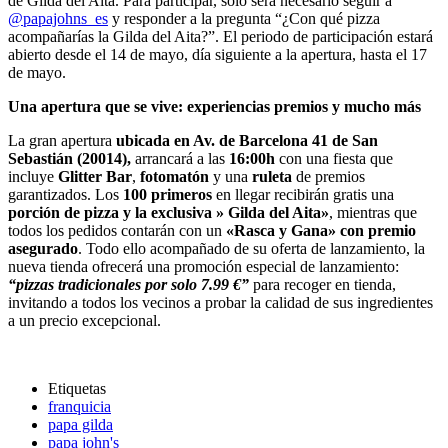
de Gilda del Aita. Para participar, solo será necesario seguir a
@papajohns_es
y responder a la pregunta “¿Con qué pizza
acompañarías la Gilda del Aita?”. El periodo de participación estará
abierto desde el 14 de mayo, día siguiente a la apertura, hasta el 17
de mayo.
Una apertura que se vive: experiencias premios y mucho más
La gran apertura
ubicada en Av. de Barcelona 41 de San
Sebastián (20014),
arrancará a las
16:00h
con una fiesta que
incluye
Glitter Bar
,
fotomatón
y una
ruleta
de premios
garantizados. Los
100 primeros
en llegar recibirán gratis una
porción de pizza y la exclusiva » Gilda del Aita»
, mientras que
todos los pedidos contarán con un
«Rasca y Gana» con premio
asegurado
. Todo ello acompañado de su oferta de lanzamiento, la
nueva tienda ofrecerá una promoción especial de lanzamiento:
“pizzas tradicionales por solo 7.99 €”
para recoger en tienda,
invitando a todos los vecinos a probar la calidad de sus ingredientes
a un precio excepcional.
Etiquetas
franquicia
papa gilda
papa john's