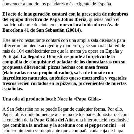
convencer a uno de los paladares más exigente de España.
El acto de inauguración contará con la presencia de miembros
del equipo directivo de Papa Johns Iberia,
quienes harán el
tradicional corte de cinta en el
nuevo local ubicado en Av. de
Barcelona 41 de San Sebastián (20014).
Este nuevo restaurante contará con una amplia sala diseñada para
ofrecer un ambiente acogedor y moderno, y se sumará a la red de
más de 104 establecimientos que la marca ya opera en España y
Portugal.
La llegada a Donosti responde al objetivo de la
compañía de conquistar el paladar de los donostiarras con su
propuesta diferencial: pizzas hechas con masa fresca
(elaboradas en su propio obrador), salsa de tomate con
ingredientes naturales, auténtico queso mozzarella y vegetales
frescos recién cortados en la pizzería, provenientes de huertas
españolas.
Una oda al producto local: Nace la «Papa Gilda»
A San Sebastián no se puede llegar de cualquier forma. Por ello,
Papa Johns rinde homenaje a la reina de los bares donostiarras con
la creación de la
Papa Gilda del Aita,
una interpretación exclusiva
que
combina la anchoa y la aceituna con el pepperoncini
—el
icónico pimiento verde picante que acompaña cada caja de Papa