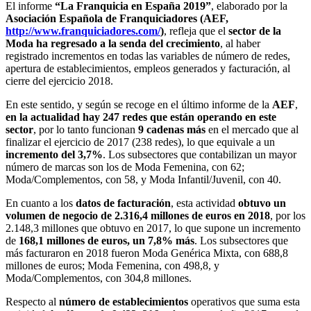
El informe
“La Franquicia en España 2019”
, elaborado por la
Asociación Española de Franquiciadores
(AEF,
http://www.franquiciadores.com/
)
, refleja que el
sector de la
Moda ha regresado a la senda del crecimiento
, al haber
registrado incrementos en todas las variables de número de redes,
apertura de establecimientos, empleos generados y facturación, al
cierre del ejercicio 2018.
En este sentido, y según se recoge en el último informe de la
AEF
,
en la actualidad hay 247 redes que están operando en este
sector
, por lo tanto funcionan
9 cadenas más
en el mercado que al
finalizar el ejercicio de 2017 (238 redes), lo que equivale a un
incremento del 3,7%
. Los subsectores que contabilizan un mayor
número de marcas son los de Moda Femenina, con 62;
Moda/Complementos, con 58, y Moda Infantil/Juvenil, con 40.
En cuanto a los
datos de facturación
, esta actividad
obtuvo un
volumen de negocio de 2.316,4 millones de euros en 2018
, por los
2.148,3 millones que obtuvo en 2017, lo que supone un incremento
de
168,1 millones de euros, un 7,8% más
. Los subsectores que
más facturaron en 2018 fueron Moda Genérica Mixta, con 688,8
millones de euros; Moda Femenina, con 498,8, y
Moda/Complementos, con 304,8 millones.
Respecto al
número de establecimientos
operativos que suma esta