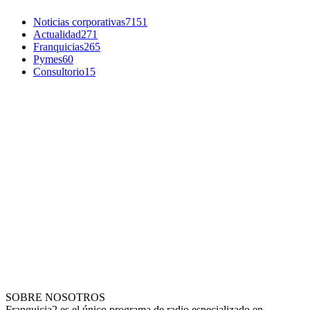
Noticias corporativas
7151
Actualidad
271
Franquicias
265
Pymes
60
Consultorio
15
SOBRE NOSOTROS
Franquicia2 es el único programa de radio especializado en