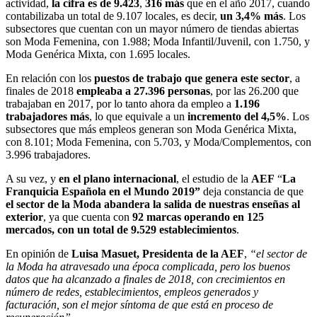
actividad,
la cifra es de 9.423
,
316 más
que en el año 2017, cuando
contabilizaba un total de 9.107 locales, es decir,
un 3,4% más
. Los
subsectores que cuentan con un mayor número de tiendas abiertas
son Moda Femenina, con 1.988; Moda Infantil/Juvenil, con 1.750, y
Moda Genérica Mixta, con 1.695 locales.
En relación con los
puestos de trabajo
que genera este sector
, a
finales de 2018
empleaba a 27.396 personas
, por las 26.200 que
trabajaban en 2017, por lo tanto ahora da empleo a
1.196
trabajadores más
, lo que equivale a un
incremento del 4,5%
. Los
subsectores que más empleos generan son Moda Genérica Mixta,
con 8.101; Moda Femenina, con 5.703, y Moda/Complementos, con
3.996 trabajadores.
A su vez, y
en el plano internacional
, el estudio de la
AEF
“
La
Franquicia Española en el Mundo 2019”
deja constancia de que
el sector de la Moda abandera la salida de nuestras enseñas al
exterior
, ya que cuenta con
92 marcas operando en 125
mercados, con un total de 9.529 establecimientos
.
En opinión de
Luisa Masuet, Presidenta de la
AEF
,
“el sector de
la Moda ha atravesado una época complicada, pero los buenos
datos que ha alcanzado a finales de 2018, con crecimientos en
número de redes, establecimientos, empleos generados y
facturación, son el mejor síntoma de que está en proceso de