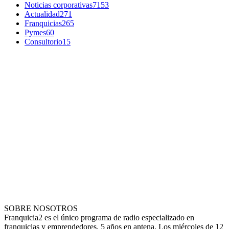
Noticias corporativas
7153
Actualidad
271
Franquicias
265
Pymes
60
Consultorio
15
SOBRE NOSOTROS
Franquicia2 es el único programa de radio especializado en
franquicias y emprendedores. 5 años en antena. Los miércoles de 12