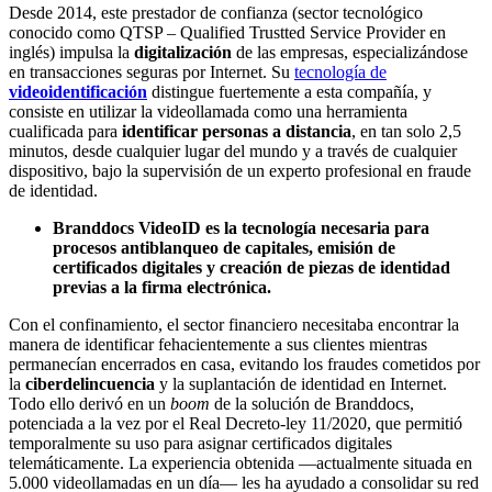
Desde 2014, este prestador de confianza (sector tecnológico
conocido como QTSP – Qualified Trustted Service Provider en
inglés) impulsa la
digitalización
de las empresas, especializándose
en transacciones seguras por Internet. Su
tecnología de
videoidentificación
distingue fuertemente a esta compañía, y
consiste en utilizar la videollamada como una herramienta
cualificada para
identificar personas a distancia
, en tan solo 2,5
minutos, desde cualquier lugar del mundo y a través de cualquier
dispositivo, bajo la supervisión de un experto profesional en fraude
de identidad.
Branddocs VideoID es la tecnología necesaria para
procesos antiblanqueo de capitales, emisión de
certificados digitales y creación de piezas de identidad
previas a la firma electrónica.
Con el confinamiento, el sector financiero necesitaba encontrar la
manera de identificar fehacientemente a sus clientes mientras
permanecían encerrados en casa, evitando los fraudes cometidos por
la
ciberdelincuencia
y la suplantación de identidad en Internet.
Todo ello derivó en un
boom
de la solución de Branddocs,
potenciada a la vez por el Real Decreto-ley 11/2020, que permitió
temporalmente su uso para asignar certificados digitales
telemáticamente. La experiencia obtenida —actualmente situada en
5.000 videollamadas en un día— les ha ayudado a consolidar su red