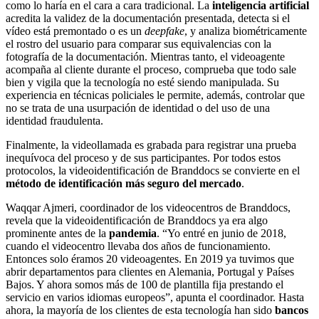
como lo haría en el cara a cara tradicional. La
inteligencia artificial
acredita la validez de la documentación presentada, detecta si el
vídeo está premontado o es un
deepfake
, y analiza biométricamente
el rostro del usuario para comparar sus equivalencias con la
fotografía de la documentación. Mientras tanto, el videoagente
acompaña al cliente durante el proceso, comprueba que todo sale
bien y vigila que la tecnología no esté siendo manipulada. Su
experiencia en técnicas policiales le permite, además, controlar que
no se trata de una usurpación de identidad o del uso de una
identidad fraudulenta.
Finalmente, la videollamada es grabada para registrar una prueba
inequívoca del proceso y de sus participantes. Por todos estos
protocolos, la videoidentificación de Branddocs se convierte en el
método de identificación más seguro del mercado
.
Waqqar Ajmeri, coordinador de los videocentros de Branddocs,
revela que la videoidentificación de Branddocs ya era algo
prominente antes de la
pandemia
. “Yo entré en junio de 2018,
cuando el videocentro llevaba dos años de funcionamiento.
Entonces solo éramos 20 videoagentes. En 2019 ya tuvimos que
abrir departamentos para clientes en Alemania, Portugal y Países
Bajos. Y ahora somos más de 100 de plantilla fija prestando el
servicio en varios idiomas europeos”, apunta el coordinador. Hasta
ahora, la mayoría de los clientes de esta tecnología han sido
bancos