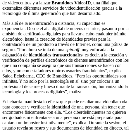
de videocentros y a lanzar
Branddocs VideoID
, una filial que
externaliza diferentes servicios de videoidentificación gracias a la
tecnología de última generación que han desarrollado.
Más allá de la identificación a distancia, su capacidad es
exponencial. Desde el alta digital de nuevos usuarios, pasando por la
emisión de certificados digitales para llevar a cabo cualquier trámite
electrónico, hasta la creación de identidades previas para la
contratación de un producto a través de Internet, como una póliza de
seguro. “Por ahora se trata de una
spin-off
muy enfocada a la
asignación de
identidades transaccionales
, es decir, a la creación y
verificación de perfiles electrónicos de clientes autentificados con los
que una compañía se asegura que sus transacciones se hacen con
ellos, y no con estafadores u otros usuarios fraudulentos”, explica
Saioa Echebarria, CEO de Branddocs. “Pero las oportunidades son
infinitas. Y no solo por la tecnología en sí, sino por colocar a un
profesional de carne y hueso durante la transacción, humanizando la
tecnología y los procesos digitales”, matiza.
Echebarria manifiesta lo eficaz que puede resultar una videollamada
para conocer y verificar la
identidad
de una persona, sin tener que
encontrarse físicamente con ella. “Los ciberdelincuentes no quieren
ser grabados ni enfrentarse a una persona que está preparada para
captar a un impostor instintivamente”, explica. Durante la sesión, el
usuario revela su rostro y sus documentos de identidad en directo, tal