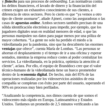
y
fintechs
para sus procesos de
onboarding
. Las normativas contra
los delitos financieros, el lavado de dinero y la financiación del
crimen exigen un exhaustivo conocimiento de sus clientes, a
diferencia de otros sectores. Pero lo cierto es que “ya vemos a otro
tipo de cliente asomarse”, añade Ajmeri, como las aseguradoras o las
casas de
apuestas
online
. Ambos sectores también precisan de una
sólida identificación electrónica para impedir, por ejemplo, que los
jugadores digitales sean en realidad menores de edad, o que las
personas manipulen sus datos para pagar menos por una póliza de
mayor cobertura. “La gente no solo ha perdido el miedo a la
videollamada por la pandemia, sino que ha descubierto las enormes
ventajas
que ofrece”, cuenta María de Lombas. “Las personas se
ahorran el desplazamiento y el tiempo de ir a una oficina y esperar
sentados, mientras la empresa reduce costes al poder centralizar los
servicios. La videollamada, en la práctica, optimiza la atención al
cliente”, aclara. Por ello, el equipo de Branddocs cree que el valor
técnico-humano de la videollamada tiene un hueco prometedor
dentro de la
economía digital
. De hecho, más del 85% de las
operaciones realizadas por los videoservicios asistidos de esta
compañía se completan con éxito por parte del usuario, superando el
90% en procesos muy bien perfilados.
“Analizando la competencia, nos dimos cuenta de que somos el
videocentro más rápido en Europa, Latinoamérica y Estados
Unidos. Tardamos un promedio de 2,5 minutos verificando a las