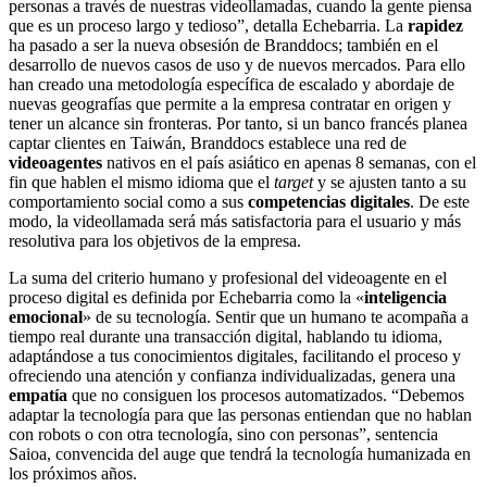
personas a través de nuestras videollamadas, cuando la gente piensa
que es un proceso largo y tedioso”, detalla Echebarria. La
rapidez
ha pasado a ser la nueva obsesión de Branddocs; también en el
desarrollo de nuevos casos de uso y de nuevos mercados. Para ello
han creado una metodología específica de escalado y abordaje de
nuevas geografías que permite a la empresa contratar en origen y
tener un alcance sin fronteras. Por tanto, si un banco francés planea
captar clientes en Taiwán, Branddocs establece una red de
videoagentes
nativos en el país asiático en apenas 8 semanas, con el
fin que hablen el mismo idioma que el
target
y se ajusten tanto a su
comportamiento social como a sus
competencias digitales
. De este
modo, la videollamada será más satisfactoria para el usuario y más
resolutiva para los objetivos de la empresa.
La suma del criterio humano y profesional del videoagente en el
proceso digital es definida por Echebarria como la «
inteligencia
emocional
» de su tecnología. Sentir que un humano te acompaña a
tiempo real durante una transacción digital, hablando tu idioma,
adaptándose a tus conocimientos digitales, facilitando el proceso y
ofreciendo una atención y confianza individualizadas, genera una
empatía
que no consiguen los procesos automatizados. “Debemos
adaptar la tecnología para que las personas entiendan que no hablan
con robots o con otra tecnología, sino con personas”, sentencia
Saioa, convencida del auge que tendrá la tecnología humanizada en
los próximos años.