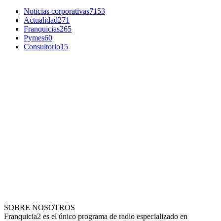
Noticias corporativas
7153
Actualidad
271
Franquicias
265
Pymes
60
Consultorio
15
SOBRE NOSOTROS
Franquicia2 es el único programa de radio especializado en