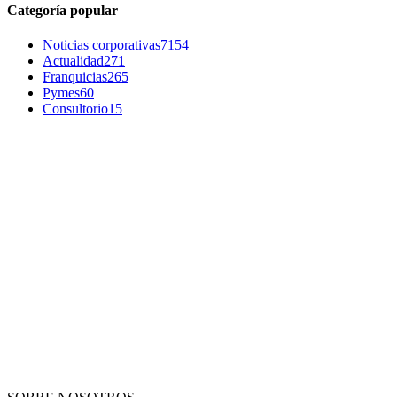
Categoría popular
Noticias corporativas
7154
Actualidad
271
Franquicias
265
Pymes
60
Consultorio
15