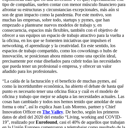
tipo de compañías, suelen contar con menor músculo financiero para
afrontar su estructuras y circunstancias excepcionales, más aún si
son de gran impacto como la pandemia. Por este motivo, son
muchas las empresas, sobre todo, startups y pymes, que han
empezado a plantearse nuevos modelos de trabajo y, en
consecuencia, espacios más flexibles, también con el objetivo de
ofrecer a sus equipos un espacio de trabajo atractivo para la vuelta a
la oficina, en los que se fomenten iniciativas que impulsen el
networking, el aprendizaje y la creatividad. En este sentido, los
espacios de trabajo compartido, como los coworkings o hubs de
innovación, se posicionan ahora mismo como una opción ideal,
precisamente por estar diseñados para cubrir todas las necesidades
que pueda tener un profesional o empresa, y ofrecer un valor
añadido para los profesionales.
“La caída de la facturación y el beneficio de muchas pymes, así
como la incertidumbre económica, ha abierto el debate de hasta qué
punto es necesario tener una oficina física y cuál es el modelo de
oficina y trabajo que mejor se adapta a las necesidades actuales. Las
cosas han cambiado y todos nos hemos tenido que amoldar de una
forma u otra”, así lo explica Juan Luis Moreno, partner y Chief
Innovation Officer en
The Valley
. De hecho, según los primeros
datos de abril del 2020 del estudio “Living, working and COVID-
19”, realizado por
Eurofound
, casi el 40% de aquellos que trabajan
en la Unión Europea comenzaron a teletrabajar como resultado de la