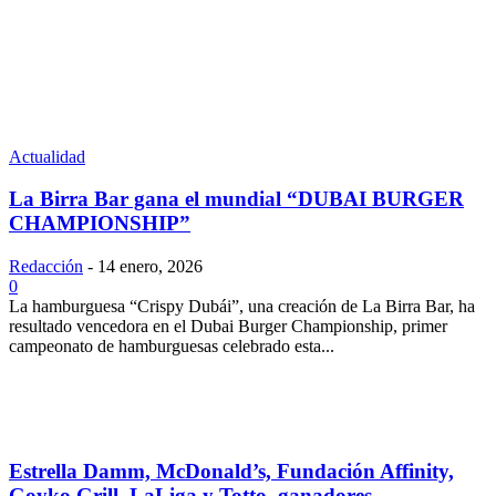
Actualidad
La Birra Bar gana el mundial “DUBAI BURGER
CHAMPIONSHIP”
Redacción
-
14 enero, 2026
0
La hamburguesa “Crispy Dubái”, una creación de La Birra Bar, ha
resultado vencedora en el Dubai Burger Championship, primer
campeonato de hamburguesas celebrado esta...
Estrella Damm, McDonald’s, Fundación Affinity,
Goyko Grill, LaLiga y Totto, ganadores...