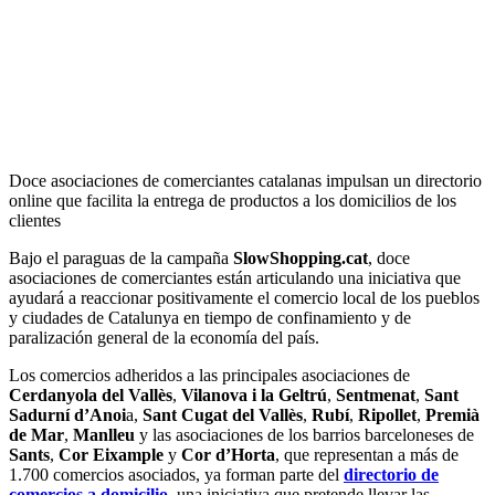
Doce asociaciones de comerciantes catalanas impulsan un directorio
online que facilita la entrega de productos a los domicilios de los
clientes
Bajo el paraguas de la campaña
SlowShopping.cat
, doce
asociaciones de comerciantes están articulando una iniciativa que
ayudará a reaccionar positivamente el comercio local de los pueblos
y ciudades de Catalunya en tiempo de confinamiento y de
paralización general de la economía del país.
Los comercios adheridos a las principales asociaciones de
Cerdanyola del Vallès
,
Vilanova i la Geltrú
,
Sentmenat
,
Sant
Sadurní d’Anoi
a,
Sant Cugat del Vallès
,
Rubí
,
Ripollet
,
Premià
de Mar
,
Manlleu
y las asociaciones de los barrios barceloneses de
Sants
,
Cor Eixample
y
Cor d’Horta
, que representan a más de
1.700 comercios asociados, ya forman parte del
directorio de
comercios a domicilio
, una iniciativa que pretende llevar las