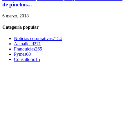
de pinchos...
6 marzo, 2018
Categoría popular
Noticias corporativas
7154
Actualidad
271
Franquicias
265
Pymes
60
Consultorio
15