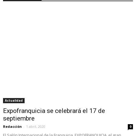
Actualidad
Expofranquicia se celebrará el 17 de
septiembre
Redacción
-
1 abril, 2020
0
El Salón Internacional de la Franquicia, EXPOFRANQUICIA, el gran