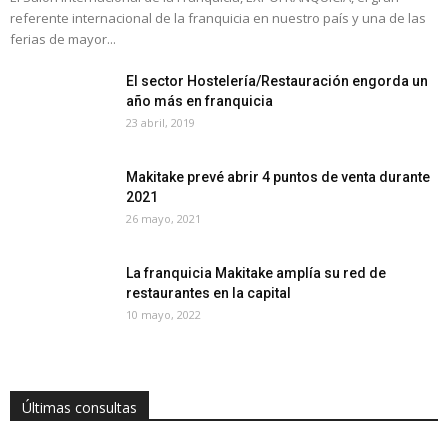
referente internacional de la franquicia en nuestro país y una de las
ferias de mayor...
El sector Hostelería/Restauración engorda un
año más en franquicia
23 abril, 2019
Makitake prevé abrir 4 puntos de venta durante
2021
26 mayo, 2021
La franquicia Makitake amplía su red de
restaurantes en la capital
10 mayo, 2022
Últimas consultas