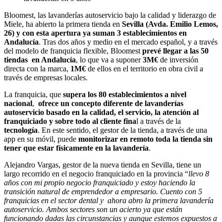
Bloomest, las lavanderías autoservicio bajo la calidad y liderazgo de
Miele, ha abierto la primera tienda en
Sevilla (Avda. Emilio Lemos,
26) y con esta apertura ya suman 3 establecimientos en
Andalucía
. Tras dos años y medio en el mercado español, y a través
del modelo de franquicia flexible, Bloomest
prevé llegar a las 50
tiendas en Andalucía
, lo que va a suponer
3M€
de inversión
directa con la marca,
1M€
de ellos en el territorio en obra civil a
través de empresas locales.
La franquicia, que
supera los 80 establecimientos a nivel
nacional
,
ofrece un concepto diferente de lavanderías
autoservicio basado en la calidad, el servicio, la atención al
franquiciado y sobre todo al cliente fina
l a través de la
tecnología
. En este sentido, el gestor de la tienda, a través de una
app en su móvil, puede
monitorizar en remoto toda la tienda sin
tener que estar físicamente en la lavandería
.
Alejandro Vargas, gestor de la nueva tienda en Sevilla, tiene un
largo recorrido en el negocio franquiciado en la provincia “
llevo 8
años con mi propio negocio franquiciado y estoy haciendo la
transición natural de emprendedor a empresario. Cuento con 5
franquicias en el sector dental y ahora abro la primera lavandería
autoservicio. Ambos sectores son un acierto ya que están
funcionando dadas las circunstancias y aunque estemos expuestos a