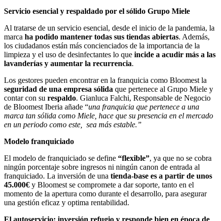
Servicio esencial y respaldado por el sólido Grupo Miele
Al tratarse de un servicio esencial, desde el inicio de la pandemia, la
marca
ha podido mantener todas sus tiendas abiertas
. Además,
los ciudadanos están más concienciados de la importancia de la
limpieza y el uso de desinfectantes lo que
incide a acudir más a las
lavanderías y aumentar la recurrencia
.
Los gestores pueden encontrar en la franquicia como Bloomest la
seguridad de una empresa sólida
que pertenece al Grupo Miele y
contar con su
respaldo
. Gianluca Falchi, Responsable de Negocio
de Bloomest Iberia añade “
una franquicia que pertenece a una
marca tan sólida como Miele, hace que su presencia en el mercado
en un periodo como este, sea más estable.”
Modelo franquiciado
El modelo de franquiciado se define
“flexible”
, ya que no se cobra
ningún porcentaje sobre ingresos ni ningún canon de entrada al
franquiciado. La inversión de una
tienda-base es a partir de unos
45.000€
y Bloomest se compromete a dar soporte, tanto en el
momento de la apertura como durante el desarrollo, para asegurar
una gestión eficaz y optima rentabilidad.
El autoservicio: inversión refugio y responde bien en época de