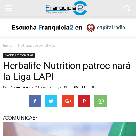
Inicio
Noticias corporativas
Noticias corporativas
Herbalife Nutrition patrocinará
la Liga LAPI
Por
Comunicae
-
28 noviembre, 2019
613
0
/COMUNICAE/