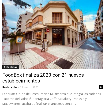
Actualidad
FoodBox finaliza 2020 con 21 nuevos
establecimientos
Redacción
-
11 enero, 2021
0
FoodBox, Grupo de Restauración Multimarca que integra las cadenas
Taberna del Volapié, Santagloria Coffee&Bakery, Papizza y
MásQMenos, acaba definalizar el año 2020 con 21...