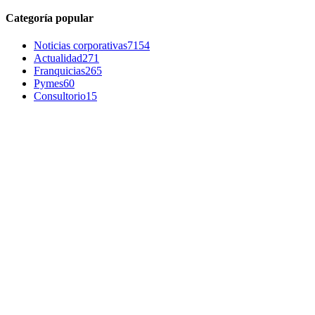
Categoría popular
Noticias corporativas
7154
Actualidad
271
Franquicias
265
Pymes
60
Consultorio
15