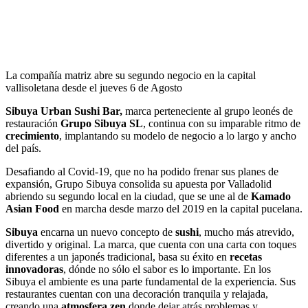
La compañía matriz abre su segundo negocio en la capital
vallisoletana desde el jueves 6 de Agosto
Sibuya Urban Sushi Bar,
marca perteneciente al grupo leonés de
restauración
Grupo Sibuya SL
, continua con su imparable ritmo de
crecimiento
, implantando su modelo de negocio a lo largo y ancho
del país.
Desafiando al Covid-19, que no ha podido frenar sus planes de
expansión, Grupo Sibuya consolida su apuesta por Valladolid
abriendo su segundo local en la ciudad, que se une al de
Kamado
Asian Food
en marcha desde marzo del 2019 en la capital pucelana.
Sibuya
encarna un nuevo concepto de
sushi
, mucho más atrevido,
divertido y original. La marca, que cuenta con una carta con toques
diferentes a un japonés tradicional, basa su éxito en
recetas
innovadoras
, dónde no sólo el sabor es lo importante. En los
Sibuya el ambiente es una parte fundamental de la experiencia. Sus
restaurantes cuentan con una decoración tranquila y relajada,
creando una
atmosfera zen
donde dejar atrás problemas y