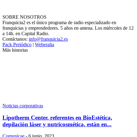
SOBRE NOSOTROS
Franquicia2 es el único programa de radio especializado en
franquicias y emprendedores. 5 años en antena. Los miércoles de 12
a 14h. en Capital Radio.
Contáctanos:
info@franquicia2.es
Pack Periódico
|
Weberalia
Más historias
Noticias corporativas
Lipotherm Center, referentes en BioEstética,
depilación láser y nutricosmética, están en...
Comunicae
-
6 junio, 2023