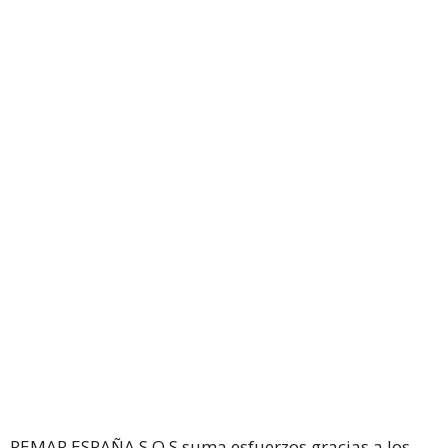
REMAR ESPAÑA S.O.S suma esfuerzos gracias a los