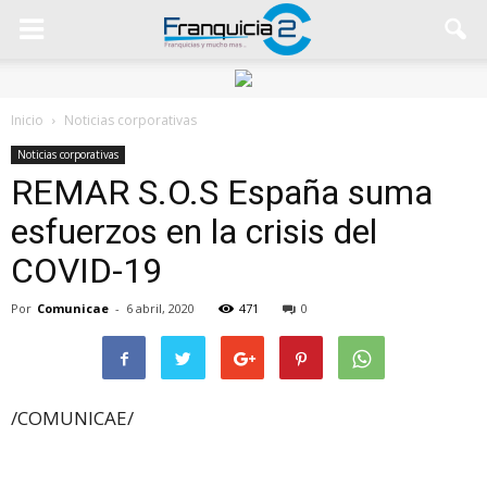
Inicio
Noticias corporativas
Noticias corporativas
REMAR S.O.S España suma
esfuerzos en la crisis del
COVID-19
Por
Comunicae
-
6 abril, 2020
471
0
/COMUNICAE/