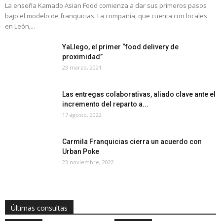
La enseña Kamado Asian Food comienza a dar sus primeros pasos
bajo el modelo de franquicias. La compañía, que cuenta con locales
en León,...
YaLlego, el primer “food delivery de
proximidad”
23 marzo, 2021
Las entregas colaborativas, aliado clave ante el
incremento del reparto a...
17 agosto, 2022
Carmila Franquicias cierra un acuerdo con
Urban Poke
23 noviembre, 2022
Últimas consultas