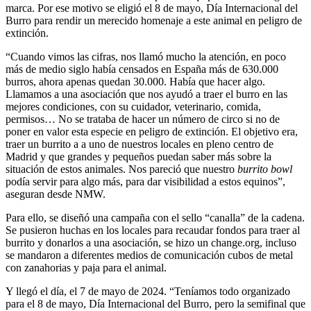
marca. Por ese motivo se eligió el 8 de mayo, Día Internacional del
Burro para rendir un merecido homenaje a este animal en peligro de
extinción.
“Cuando vimos las cifras, nos llamó mucho la atención, en poco
más de medio siglo había censados en España más de 630.000
burros, ahora apenas quedan 30.000. Había que hacer algo.
Llamamos a una asociación que nos ayudó a traer el burro en las
mejores condiciones, con su cuidador, veterinario, comida,
permisos… No se trataba de hacer un número de circo si no de
poner en valor esta especie en peligro de extinción. El objetivo era,
traer un burrito a a uno de nuestros locales en pleno centro de
Madrid y que grandes y pequeños puedan saber más sobre la
situación de estos animales. Nos pareció que nuestro
burrito bowl
podía servir para algo más, para dar visibilidad a estos equinos”,
aseguran desde NMW.
Para ello, se diseñó una campaña con el sello “canalla” de la cadena.
Se pusieron huchas en los locales para recaudar fondos para traer al
burrito y donarlos a una asociación, se hizo un change.org, incluso
se mandaron a diferentes medios de comunicación cubos de metal
con zanahorias y paja para el animal.
Y llegó el día, el 7 de mayo de 2024. “Teníamos todo organizado
para el 8 de mayo, Día Internacional del Burro, pero la semifinal que