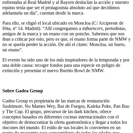
enfrentaba al Real Madrid y al Bayern deslucían la acción y nuestro
equino tenía que ser el protagonista absoluto así que decidimos
adelantarla un día”, cuentan desde la marca.
Para ello, se eligió el local ubicado en Moncloa (C/ Arcipreste de
Hita, nº 14. Madrid). “Allí congregamos a
influencers,
periodistas,
amigos de la marca y un enano con un poncho. Sabemos que nos
iban a criticar por esto, pero es que, el enano forma parte de NMW y
no se quería perder la acción. De ahí el
claim:
Moncloa, un burro,
un enano”.
El evento ha sido uno de los más inspiradores de la temporada y por
una doble causa: recoger fondos para una especie en peligro de
extinción y presentar el nuevo Burrito Bowl de NMW.
Sobre Gadea Group
Gadea Group es propietaria de las marcas de restauración
Sushimore, No Mames Wey, Bar de Fuegos, Kaleka Poke, Pan Bao
y The Cup. El grupo, precursor de las dark kitchen, ofrece
conceptos basados en diferentes cocinas internacionales con el
objetivo de democratizar la oferta gastronómica y llegar a todos los
rincones del mundo. El estilo de sus locales lo convierten en un
punto de encuentro para consumidores de todas las edades que