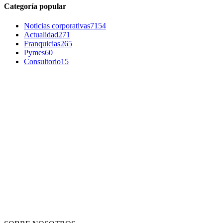
Categoría popular
Noticias corporativas
7154
Actualidad
271
Franquicias
265
Pymes
60
Consultorio
15