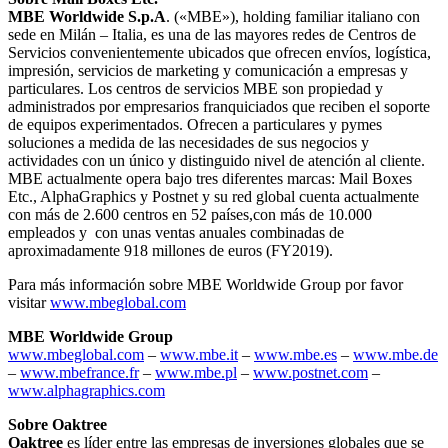
MBE Worldwide S.p.A
. («MBE»), holding familiar italiano con
sede en Milán – Italia, es una de las mayores redes de Centros de
Servicios convenientemente ubicados que ofrecen envíos, logística,
impresión, servicios de marketing y comunicación a empresas y
particulares. Los centros de servicios MBE son propiedad y
administrados por empresarios franquiciados que reciben el soporte
de equipos experimentados. Ofrecen a particulares y pymes
soluciones a medida de las necesidades de sus negocios y
actividades con un único y distinguido nivel de atención al cliente.
MBE actualmente opera bajo tres diferentes marcas: Mail Boxes
Etc., AlphaGraphics y Postnet y su red global cuenta actualmente
con más de 2.600 centros en 52 países,con más de 10.000
empleados y con unas ventas anuales combinadas de
aproximadamente 918 millones de euros (FY2019).
Para más información sobre MBE Worldwide Group por favor
visitar
www.mbeglobal.com
MBE Worldwide Group
www.mbeglobal.com
–
www.mbe.it
–
www.mbe.es
–
www.mbe.de
–
www.mbefrance.fr
–
www.mbe.pl
–
www.postnet.com
–
www.alphagraphics.com
Sobre Oaktree
Oaktree
es líder entre las empresas de inversiones globales que se