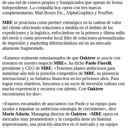
de una red de centros propios y franquiciados que operan de forma
independiente. La compañía hoy opera con tres marcas
complementarias: Mail Boxes Etc., AlphaGraphics y PostNet.
MBE
se posiciona como
partner
estratégico en la cadena de valor
del cliente ofreciendo soluciones a medida en el ámbito de las
expediciones y la logística, enfocándose en la primera y última milla
del envío y como proveedor local líder de soluciones personalizadas
de impresión y marketing diferenciándose así en un mercado
altamente fragmentado.
«Estamos realmente entusiasmados de que
Oaktree
se asocie con
nosotros en nuestro negocio
MBE»
, ha dicho
Paolo Fiorelli
,
presidente y CEO de
MBE
. «Tenemos planes ambiciosos para
aumentar aún más la posición competitiva de
MBE
, su presencia
internacional y su fortaleza financiera en los próximos años. Para
lograr estos objetivos, buscamos a un socio de inversión valioso con
mucha experiencia y recursos con talento. Con
Oaktree
encontramos los dos».
«Estamos encantados de asociarnos con Paolo y su equipo para
ayudar a impulsar su ambiciosa estrategia de crecimiento», dice
Mario Adario
, Managing director de
Oaktree
. «
MBE
opera en
mercados muy prometedores y la compañía tiene un historial
impresionante, una posición atractiva en el mercado y un equipo