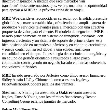
directivo inspirador. A medida que esos mercados van
transformándose ante nuestros ojos, vemos una enorme oportunidad
para apoyar a
MBE
en la próxima etapa de su viaje».
MBE Worldwide
es reconocida en su sector por la sólida presencia
global de sus marcas establecidas, ofreciendo una amplia cartera de
productos y servicios relevantes para el mercado con una atractiva
propuesta de valor para el cliente. El modelo de negocio de
MBE
, –
basado principalmente en un sistema de franquicia, escalable, con
ingresos crecientes y un sistema de soporte de primera clase- está
bien posicionado en mercados dinámicos y en continuo crecimiento
y puede contar con su red global y una solidez financiera
consolidada en el tiempo. La estrategia de crecimiento inorgánica y
un equipo de gestión orientado a resultados a largo plazo,
continuarán construyendo un negocio basado en marcas coherentes
con valores unificados.
MBE
ha sido asesorado por Jefferies como único asesor financiero,
Sidley Austin LLC y Chiomenti como asesores legales y
PriceWaterhouseCoopers para los dos trámites.
Shearman & Sterling ha asesorado a
Oaktree
como asesores
legales, Ernst & Young para los trámites financieros y Boston
Consulting Group para los trámites de mercado.
Sobre Mail Boxes Etc.