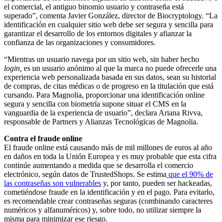
el comercial, el antiguo binomio usuario y contraseña está
superado”, comenta Javier González, director de Biocryptology. “La
identificación en cualquier sitio web debe ser segura y sencilla para
garantizar el desarrollo de los entornos digitales y afianzar la
confianza de las organizaciones y consumidores.
“Mientras un usuario navega por un sitio web, sin haber hecho
login,
es un usuario anónimo al que la marca no puede ofrecerle una
experiencia web personalizada basada en sus datos, sean su historial
de compras, de citas médicas o de progreso en la titulación que está
cursando. Para Magnolia, proporcionar una identificación online
segura y sencilla con biometría supone situar el CMS en la
vanguardia de la experiencia de usuario”, declara Ariana Rivva,
responsable de Partners y Alianzas Tecnológicas de Magnolia.
Contra el fraude online
El fraude online está causando más de mil millones de euros al año
en daños en toda la Unión Europea y es muy probable que esta cifra
continúe aumentando a medida que se desarrolla el comercio
electrónico, según datos de TrustedShops. Se estima
que el 90% de
las contraseñas son vulnerables
y, por tanto, pueden ser hackeadas,
cometiéndose fraude en la identificación y en el pago. Para evitarlo,
es recomendable crear contraseñas seguras (combinando caracteres
numéricos y alfanuméricos) y, sobre todo, no utilizar siempre la
misma para minimizar ese riesgo.