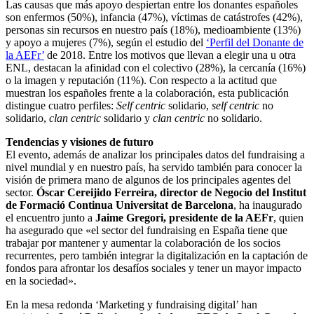
Las causas que más apoyo despiertan entre los donantes españoles
son enfermos (50%), infancia (47%), víctimas de catástrofes (42%),
personas sin recursos en nuestro país (18%), medioambiente (13%)
y apoyo a mujeres (7%), según el estudio del
‘Perfil del Donante de
la AEFr’
de 2018. Entre los motivos que llevan a elegir una u otra
ENL, destacan la afinidad con el colectivo (28%), la cercanía (16%)
o la imagen y reputación (11%). Con respecto a la actitud que
muestran los españoles frente a la colaboración, esta publicación
distingue cuatro perfiles:
Self centric
solidario,
self centric
no
solidario,
clan centric
solidario y
clan centric
no solidario.
Tendencias y visiones de futuro
El evento, además de analizar los principales datos del fundraising a
nivel mundial y en nuestro país, ha servido también para conocer la
visión de primera mano de algunos de los principales agentes del
sector.
Óscar Cereijido Ferreira, director de Negocio del Institut
de Formació Continua Universitat de Barcelona
, ha inaugurado
el encuentro junto a
Jaime Gregori, presidente de la AEFr
, quien
ha asegurado que «el sector del fundraising en España tiene que
trabajar por mantener y aumentar la colaboración de los socios
recurrentes, pero también integrar la digitalización en la captación de
fondos para afrontar los desafíos sociales y tener un mayor impacto
en la sociedad».
En la mesa redonda ‘Marketing y fundraising digital’ han