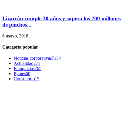
Lizarrán cumple 30 años y supera los 200 millones
de pinchos...
6 marzo, 2018
Categoría popular
Noticias corporativas
7154
Actualidad
271
Franquicias
265
Pymes
60
Consultorio
15