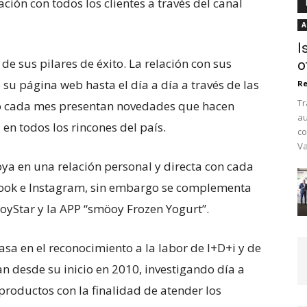
ión con todos los clientes a través del canal
A
I
de sus pilares de éxito. La relación con sus
o
e su página web hasta el día a día a través de las
Re
Tr
llo cada mes presentan novedades que hacen
au
 en todos los rincones del país.
co
Va
oya en una relación personal y directa con cada
cebook e Instagram, sin embargo se complementa
oyStar y la APP “smöoy Frozen Yogurt”.
sa en el reconocimiento a la labor de I+D+i y de
n desde su inicio en 2010, investigando día a
productos con la finalidad de atender los