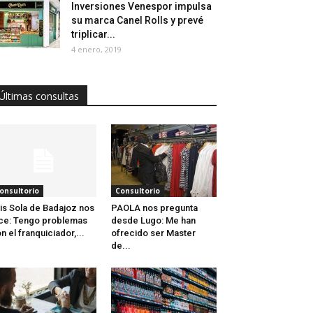
Inversiones Venespor impulsa
su marca Canel Rolls y prevé
triplicar...
4 enero, 2019
Últimas consultas
onsultorio
Consultorio
is Sola de Badajoz nos
PAOLA nos pregunta
ce: Tengo problemas
desde Lugo: Me han
n el franquiciador,...
ofrecido ser Master
de...