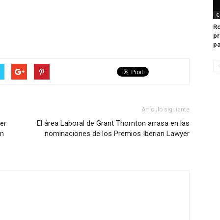
C
Ro
pr
pa
Artículo siguiente
er
El área Laboral de Grant Thornton arrasa en las
ún
nominaciones de los Premios Iberian Lawyer