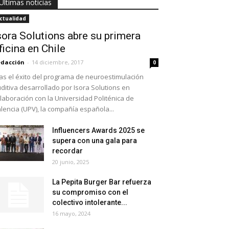
Últimas noticias
ctualidad
sora Solutions abre su primera
ficina en Chile
dacción
-
14 diciembre, 2017
0
as el éxito del programa de neuroestimulación
ditiva desarrollado por Isora Solutions en
laboración con la Universidad Politénica de
lencia (UPV), la compañía española...
Influencers Awards 2025 se
supera con una gala para
recordar
20 junio, 2025
La Pepita Burger Bar refuerza
su compromiso con el
colectivo intolerante...
16 mayo, 2024