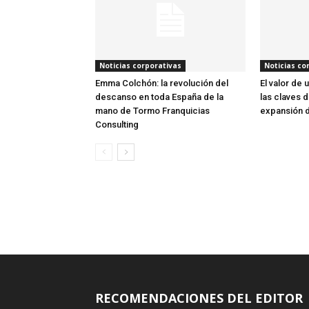
Noticias corporativas
Noticias co
Emma Colchón: la revolución del
El valor de 
descanso en toda España de la
las claves d
mano de Tormo Franquicias
expansión d
Consulting
RECOMENDACIONES DEL EDITOR