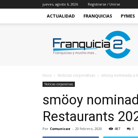
jueves, agosto 6, 2026
Registrarse / Unirse
ACTUALIDAD
FRANQUICIAS
PYMES
Franquicia2
Inicio
Noticias corporativas
smöoy nominada a los
Noticias corporativas
smöoy nominada
Restaurants 202
Por
Comunicae
-
20 febrero, 2020
487
0