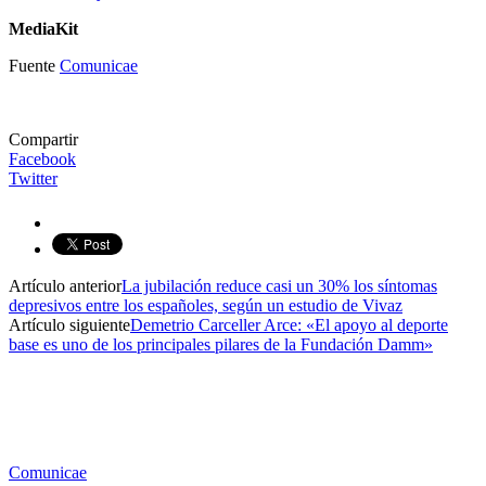
MediaKit
Fuente
Comunicae
Compartir
Facebook
Twitter
Artículo anterior
La jubilación reduce casi un 30% los síntomas
depresivos entre los españoles, según un estudio de Vivaz
Artículo siguiente
Demetrio Carceller Arce: «El apoyo al deporte
base es uno de los principales pilares de la Fundación Damm»
Comunicae