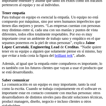
importante entender y asumir que tanto los éxitos como los fracasos
pertenecen al equipo y no al individuo.
Tener empatía
Para trabajar en equipo es esencial la empatía. Un equipo no está
compuesto por máquinas, sino por seres humanos imperfectos que
tienen días mejores y peores. “Las empresas cuentan con personas
muy distintas entre sí, cada una con sus manías y puntos de vista
diferentes, todos ellos totalmente respetables. Por eso es muy
importante crear un ambiente de trabajo sano y empático en el que
sepamos ponernos en la piel de otras personas”, explica
Jaime
López Carratalá
,
Engineering Lead
de
Creditas
. “Nadie quiere
tener en su equipo a alguien que solamente piense en sí mismo, hay
que evitar a toda costa la figura del
brilliant jerk
”, añade.
Además, al igual que la empatía entre compañeros es importante, lo
es también con los futuros clientes que vayan a usar el producto que
se está desarrollando.
Saber comunicar
La comunicación en un equipo es muy importante, tanto la oral
como la escrita. Cuando se trabaja conjuntamente en el software es
importante estar en contacto constante con muchas personas: otros
desarrolladores de distintos niveles para discutir soluciones técnicas,
product managers, diseño, negocio e incluso clientes u otros
stakeholders…