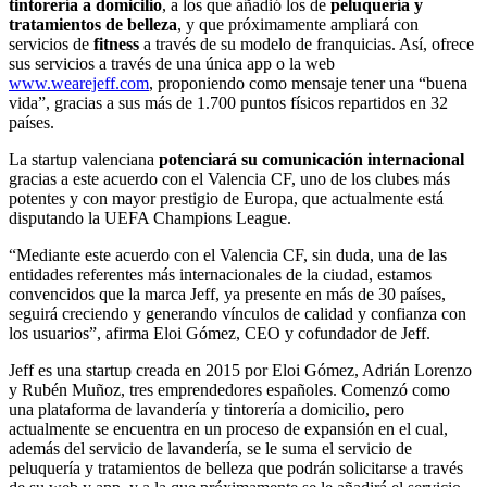
tintorería a domicilio
, a los que añadió los de
peluquería y
tratamientos de belleza
, y que próximamente ampliará con
servicios de
fitness
a través de su modelo de franquicias. Así, ofrece
sus servicios a través de una única app o la web
www.wearejeff.com
, proponiendo como mensaje tener una “buena
vida”, gracias a sus más de 1.700 puntos físicos repartidos en 32
países.
La startup valenciana
potenciará su comunicación internacional
gracias a este acuerdo con el Valencia CF, uno de los clubes más
potentes y con mayor prestigio de Europa, que actualmente está
disputando la UEFA Champions League.
“Mediante este acuerdo con el Valencia CF, sin duda, una de las
entidades referentes más internacionales de la ciudad, estamos
convencidos que la marca Jeff, ya presente en más de 30 países,
seguirá creciendo y generando vínculos de calidad y confianza con
los usuarios”, afirma Eloi Gómez, CEO y cofundador de Jeff.
Jeff es una startup creada en 2015 por Eloi Gómez, Adrián Lorenzo
y Rubén Muñoz, tres emprendedores españoles. Comenzó como
una plataforma de lavandería y tintorería a domicilio, pero
actualmente se encuentra en un proceso de expansión en el cual,
además del servicio de lavandería, se le suma el servicio de
peluquería y tratamientos de belleza que podrán solicitarse a través