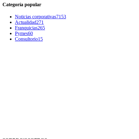
Categoría popular
Noticias corporativas
7153
Actualidad
271
Franquicias
265
Pymes
60
Consultorio
15