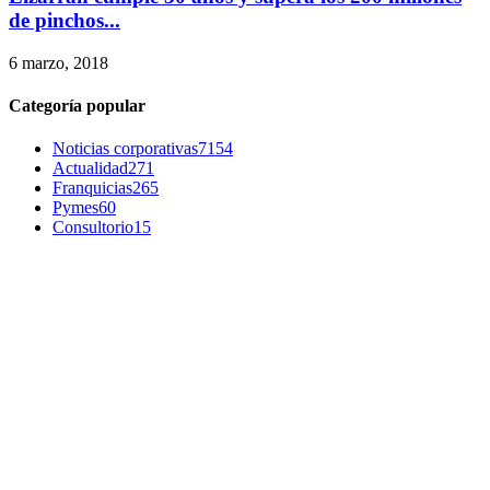
de pinchos...
6 marzo, 2018
Categoría popular
Noticias corporativas
7154
Actualidad
271
Franquicias
265
Pymes
60
Consultorio
15