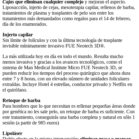
Cajas
que eliminan cualquier complejo
y mejoran el aspecto.
Liposucción, injerto de cejas, mesoterapia capilar, rellenos de barba,
tratamientos de plasma y trasplantes de pelo son entre los
tratamientos más demandados como regalos para el 14 de febrero,
día de los enamorados.
Injerto capilar
Sin límite de folículos y con la última tecnología de trasplante
invisible mínimamente invasivo FUE Neotech 3D®.
La más utilizada hoy en día en todo el mundo. Resulta mucho
menos invasiva y gracias a los avances tecnológicos, como el
sistema de Man Medical Institute Micro FUE Neotech 3D, se
pueden reducir los tiempos del proceso quirúrgico que ahora dura
entre 7 y 8 horas, con un elevado número de unidades foliculares
extraídas. Incluye Hotel 4 estrellas, conductor privado y Netflix en
el quirófano.
Retoque de barba
Para hombres que lo que necesitan es rellenar pequeñas áreas donde
por genética no les sale pelo, un retoque de barba es suficiente. Con
este tratamiento, conseguirás una barba completa y natural en sólo 1
sesión (a partir de 985 euros)
Lipoláser
Doble efecto en la misma intervención:
eliminar grasa y marcar