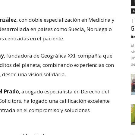
A
onzález,
con doble especialización en Medicina y
T
5
 desarrollada en países como Suecia, Noruega o
Re
 centradas en el paciente.
El
si
ay
, fundadora de Geográfica XXI, compañía que
un
ónditos del planeta, combinando experiencias con
del
 desde una visión solidaria.
el Prado
, abogado especialista en Derecho del
licitors, ha logado una calificación excelente
 centrada en el compromiso y soluciones