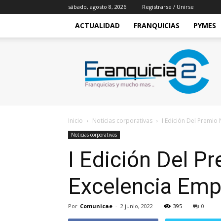
sábado, agosto 8, 2026
Registrarse / Unirse
ACTUALIDAD
FRANQUICIAS
PYMES
Franquicia2
Inicio
Noticias corporativas
I Edición Del Premio 
Noticias corporativas
I Edición Del P
Excelencia Empr
Por
Comunicae
-
2 junio, 2022
395
0