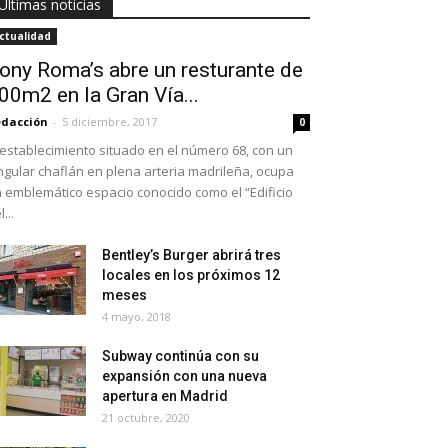
Últimas noticias
ctualidad
ony Roma’s abre un resturante de
00m2 en la Gran Vía...
dacción
-
5 diciembre, 2017
0
 establecimiento situado en el número 68, con un
ngular chaflán en plena arteria madrileña, ocupa
 emblemático espacio conocido como el “Edificio
...
Bentley’s Burger abrirá tres
locales en los próximos 12
meses
4 mayo, 2018
Subway continúa con su
expansión con una nueva
apertura en Madrid
21 octubre, 2020