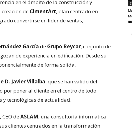
erencia en el ámbito de la construcción y
C
la creación de
CimentArt
, plan centrado en
Ma
Má
rado convertirse en líder de ventas,
un
Fernández García
de
Grupo Reycar
, conjunto de
gozan de experiencia en edificación. Desde su
xponencialmente de forma sólida.
e D. Javier Villalba
, que se han valido del
 por poner al cliente en el centro de todo,
s y tecnológicas de actualidad.
, CEO de
ASLAM
, una consultoría informática
sus clientes centrados en la transformación