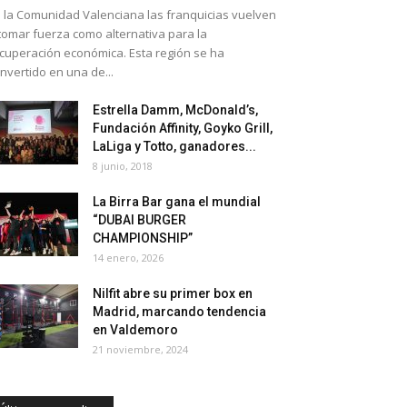
 la Comunidad Valenciana las franquicias vuelven
tomar fuerza como alternativa para la
cuperación económica. Esta región se ha
nvertido en una de...
Estrella Damm, McDonald’s,
Fundación Affinity, Goyko Grill,
LaLiga y Totto, ganadores...
8 junio, 2018
La Birra Bar gana el mundial
“DUBAI BURGER
CHAMPIONSHIP”
14 enero, 2026
Nilfit abre su primer box en
Madrid, marcando tendencia
en Valdemoro
21 noviembre, 2024