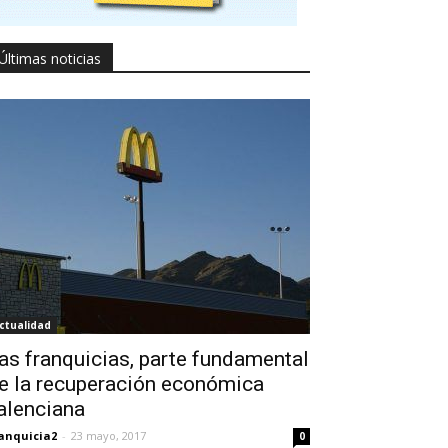
Últimas noticias
ctualidad
as franquicias, parte fundamental
e la recuperación económica
alenciana
anquicia2
-
23 mayo, 2017
0