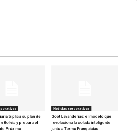
rporativas
Noticias corporativas
iaria triplica su plan de
Goo! Lavanderías: el modelo que
 Bolivia y prepara el
revoluciona la colada inteligente
ente Próximo
junto a Tormo Franquicias