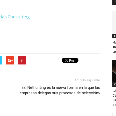
ias Consulting
.
C
Nu
in
un
Artículo siguiente
C
«El Nethunting es la nueva forma en la que las
L
empresas delegan sus procesos de selección»
Cá
Es
co