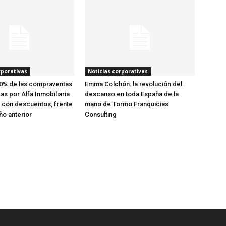
rporativas
Noticias corporativas
40% de las compraventas
Emma Colchón: la revolución del
as por Alfa Inmobiliaria
descanso en toda España de la
 con descuentos, frente
mano de Tormo Franquicias
ño anterior
Consulting