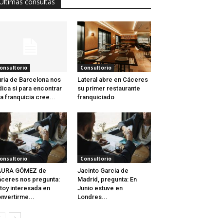
Últimas consultas
onsultorio
Consultorio
ria de Barcelona nos
Lateral abre en Cáceres
dica si para encontrar
su primer restaurante
a franquicia cree...
franquiciado
onsultorio
Consultorio
AURA GÓMEZ de
Jacinto Garcia de
ceres nos pregunta:
Madrid, pregunta: En
toy interesada en
Junio estuve en
nvertirme...
Londres...