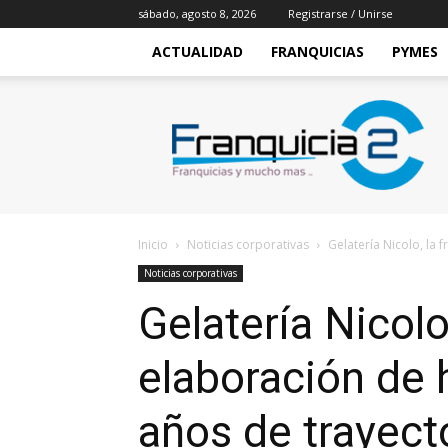
sábado, agosto 8, 2026
Registrarse / Unirse
ACTUALIDAD
FRANQUICIAS
PYMES
Franquicia2
Inicio
Noticias corporativas
Gelatería Nicolo, la 
Noticias corporativas
Gelatería Nicolo
elaboración de 
años de trayecto