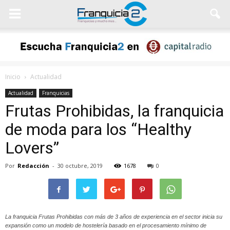
Inicio
Actualidad
Actualidad
Franquicias
Frutas Prohibidas, la franquicia
de moda para los “Healthy
Lovers”
Por
Redacción
-
30 octubre, 2019
1678
0
La franquicia Frutas Prohibidas con más de 3 años de experiencia en el sector inicia su
expansión como un modelo de hostelería basado en el procesamiento mínimo de