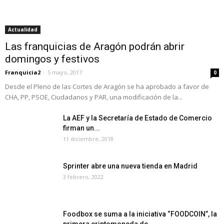
Actualidad
Las franquicias de Aragón podrán abrir
domingos y festivos
Franquicia2
-
5 mayo, 2017
0
Desde el Pleno de las Cortes de Aragón se ha aprobado a favor de
CHA, PP, PSOE, Ciudadanos y PAR, una modificación de la...
La AEF y la Secretaría de Estado de Comercio
firman un...
11 diciembre, 2018
Sprinter abre una nueva tienda en Madrid
3 febrero, 2022
Foodbox se suma a la iniciativa “FOODCOIN”, la