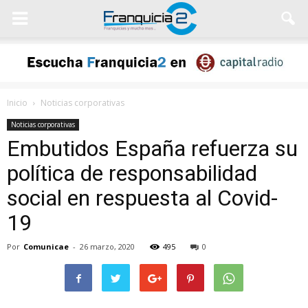
Inicio
Noticias corporativas
Noticias corporativas
Embutidos España refuerza su
política de responsabilidad
social en respuesta al Covid-
19
Por
Comunicae
-
26 marzo, 2020
495
0