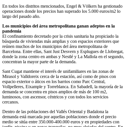
En todos los distritos mencionados, Engel & Völkers ha gestionado
operaciones donde los precios han superado los 5.000 euros/m2 lo
largo del pasado año.
Los municipios del área metropolitana ganan adeptos en la
pandemia
El confinamiento decretado por la crisis sanitaria ha propiciado la
búsqueda de viviendas más amplias y con espacios exteriores que
reúnen muchos de los municipios del área metropolitana de
Barcelona. Entre ellas, Sant Just Desvern y Esplugues de Llobregat,
donde la zona centro en ambas y Nestlé y La Mallola en el segundo,
concentran la mayor parte de la demanda.
Sant Cugat mantiene el interés de unifamiliares en las zonas de
Mirasol y Valldoreix cerca de la estación, así como de pisos con
espacio exterior o áticos en los barrios como Parc Central,
Vollpelleres, Eixample y Torreblanca. En Sabadell, la mayoría de la
demanda se concentra en pisos amplios de más de 100 m2,
luminosos, con ascensor, céntricos y con todos los servicios
cercanos.
Dentro de las poblaciones del Vallés Oriental y Badalona la
demanda está marcada por aquellas poblaciones donde el precio
medio se sitúa entre 350.000-400.000 euros y en propiedades con
jardín, piscina y en zonas tranquilas, no muy alejadas del centro. En