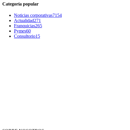
Categoría popular
Noticias corporativas
7154
Actualidad
271
Franquicias
265
Pymes
60
Consultorio
15