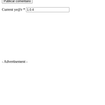
Current ye@r
*
- Advertisement -