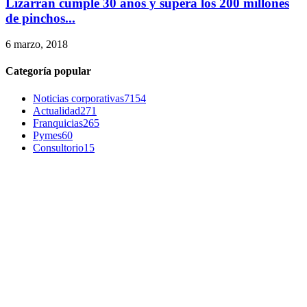
Lizarrán cumple 30 años y supera los 200 millones
de pinchos...
6 marzo, 2018
Categoría popular
Noticias corporativas
7154
Actualidad
271
Franquicias
265
Pymes
60
Consultorio
15