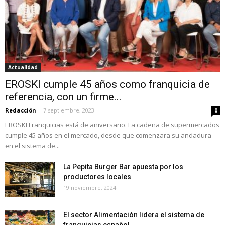
Actualidad
EROSKI cumple 45 años como franquicia de
referencia, con un firme...
Redacción
-
7 septiembre, 2023
0
EROSKI Franquicias está de aniversario. La cadena de supermercados
cumple 45 años en el mercado, desde que comenzara su andadura
en el sistema de...
La Pepita Burger Bar apuesta por los
productores locales
19 noviembre, 2024
El sector Alimentación lidera el sistema de