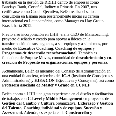
trabajado en la gestión de RRHH dentro de empresas como
Barclays Bank, Cortefiel, Inditex o Primark. En 2007, tras
certificarse como Coach Ejecutivo, Belén realiza el salto a
consultoría en España para posteriormente iniciar su carrera
internacional en Latinoamérica, como Manager en Hay Group
Brasil, hasta 2015.
Previo a su incorporación en LHH, era la CEO de Maiscoaching,
proyecto diseñado y creado para apoyar a líderes en la
transformación de sus negocios, a sus equipos y a sí mismos, por
medio de
Executive Coaching
,
Coaching de equipos
y
Programas de desarrollo transformacional
. También es
fundadora de Purpose Moves, comunidad de
descubrimiento y co-
creación de Propósito
en organizaciones, equipos y personas
.
Actualmente, Belén es miembro del Consejo de Administración en
una entidad financiera, miembro del
IC-A
(Instituto de Consejeros y
Administradores) y
EJE&CON
(Ejecutivas y Consejeras), así como
Profesora asociada de Master y Grado en CUNEF
.
Belén aporta a LHH una gran experiencia en el diseño y facilitación
de trabajos con
C-Level
y
Middle
Management
en proyectos de
Gestión del Cambio
y
Cultura
organizativa,
Liderazgo y Gestión
del Talento
,
Coaching individual
y de
equipos
,
Sucesión y
Assessment
. Además, es experta en la
Construcción y