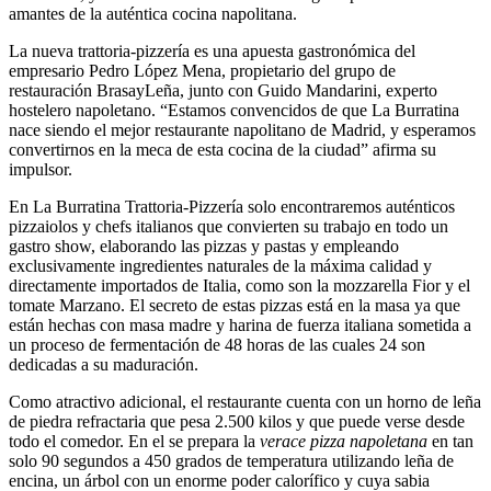
amantes de la auténtica cocina napolitana.
La nueva trattoria-pizzería es una apuesta gastronómica del
empresario Pedro López Mena, propietario del grupo de
restauración BrasayLeña, junto con Guido Mandarini, experto
hostelero napoletano. “Estamos convencidos de que La Burratina
nace siendo el mejor restaurante napolitano de Madrid, y esperamos
convertirnos en la meca de esta cocina de la ciudad” afirma su
impulsor.
En La Burratina Trattoria-Pizzería solo encontraremos auténticos
pizzaiolos y chefs italianos que convierten su trabajo en todo un
gastro show, elaborando las pizzas y pastas y empleando
exclusivamente ingredientes naturales de la máxima calidad y
directamente importados de Italia, como son la mozzarella Fior y el
tomate Marzano. El secreto de estas pizzas está en la masa ya que
están hechas con masa madre y harina de fuerza italiana sometida a
un proceso de fermentación de 48 horas de las cuales 24 son
dedicadas a su maduración.
Como atractivo adicional, el restaurante cuenta con un horno de leña
de piedra refractaria que pesa 2.500 kilos y que puede verse desde
todo el comedor. En el se prepara la
verace pizza napoletana
en tan
solo 90 segundos a 450 grados de temperatura utilizando leña de
encina, un árbol con un enorme poder calorífico y cuya sabia