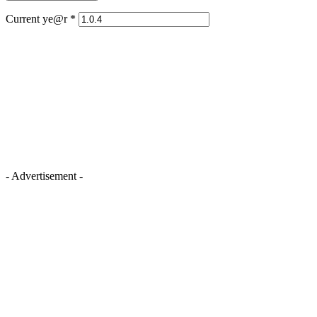
Current ye@r
*
- Advertisement -