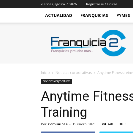
viernes, agosto 7, 2026
Registrarse / Unirse
ACTUALIDAD
FRANQUICIAS
PYMES
Franquicia2
Inicio
Noticias corporativas
Anytime Fitness rein
Noticias corporativas
Anytime Fitness
Training
Por
Comunicae
-
15 enero, 2020
448
0