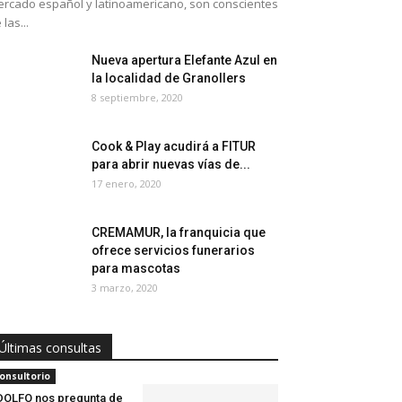
rcado español y latinoamericano, son conscientes
 las...
Nueva apertura Elefante Azul en
la localidad de Granollers
8 septiembre, 2020
Cook & Play acudirá a FITUR
para abrir nuevas vías de...
17 enero, 2020
CREMAMUR, la franquicia que
ofrece servicios funerarios
para mascotas
3 marzo, 2020
Últimas consultas
onsultorio
OLFO nos pregunta de