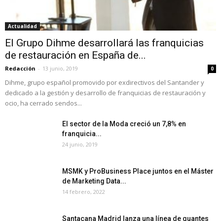
Actualidad
El Grupo Dihme desarrollará las franquicias
de restauración en España de...
Redacción
-
13 junio, 2019
0
Dihme, grupo español promovido por exdirectivos del Santander y
dedicado a la gestión y desarrollo de franquicias de restauración y
ocio, ha cerrado sendos...
El sector de la Moda creció un 7,8% en
franquicia...
24 junio, 2019
MSMK y ProBusiness Place juntos en el Máster
de Marketing Data...
14 febrero, 2022
Santacana Madrid lanza una línea de guantes