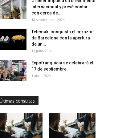
Granier impulsa su crecimiento
internacional y prevé contar
con cerca de...
18 septiembre, 2024
Telemaki conquista el corazón
de Barcelona con la apertura
de un...
13 julio, 2020
Expofranquicia se celebrará el
17 de septiembre
1 abril, 2020
Últimas consultas