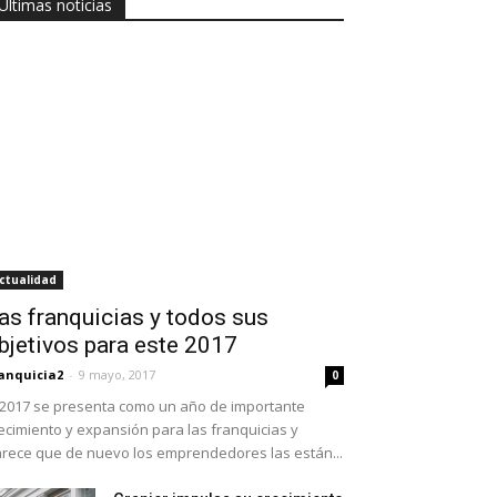
Últimas noticias
ctualidad
as franquicias y todos sus
bjetivos para este 2017
anquicia2
-
9 mayo, 2017
0
 2017 se presenta como un año de importante
ecimiento y expansión para las franquicias y
rece que de nuevo los emprendedores las están...