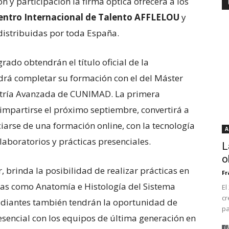
n y participación la firma óptica ofrecerá a los
entro Internacional de Talento AFFLELOU
y
 distribuidas por toda España.
rado obtendrán el título oficial de la
drá completar su formación con el del Máster
metría Avanzada de CUNIMAD. La primera
mpartirse el próximo septiembre, convertirá a
iarse de una formación online, con la tecnología
A
aboratorios y prácticas presenciales.
L
o
, brinda la posibilidad de realizar prácticas en
Fr
uras como Anatomía e Histología del Sistema
El
cr
studiantes también tendrán la oportunidad de
pa
esencial con los equipos de última generación en