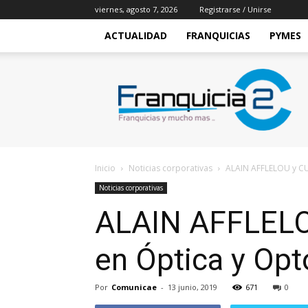
viernes, agosto 7, 2026
Registrarse / Unirse
ACTUALIDAD
FRANQUICIAS
PYMES
Franquicia2
Inicio
Noticias corporativas
ALAIN AFFLELOU y CU
Noticias corporativas
ALAIN AFFLELOU
en Óptica y Opt
Por
Comunicae
-
13 junio, 2019
671
0