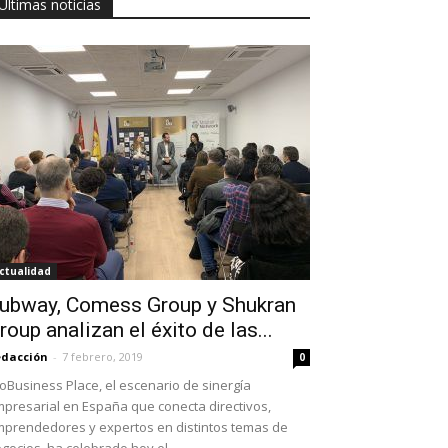
Últimas noticias
ctualidad
ubway, Comess Group y Shukran
roup analizan el éxito de las...
dacción
-
7 febrero, 2019
0
oBusiness Place, el escenario de sinergía
presarial en España que conecta directivos,
prendedores y expertos en distintos temas de