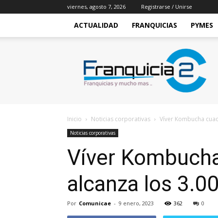
viernes, agosto 7, 2026
Registrarse / Unirse
ACTUALIDAD
FRANQUICIAS
PYMES
Franquicia2
Inicio
Noticias corporativas
Víver Kombucha cuadr
Noticias corporativas
Víver Kombucha
alcanza los 3.0
Por
Comunicae
-
9 enero, 2023
362
0