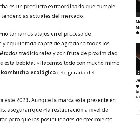
ucha es un producto extraordinario que cumple
C
s tendencias actuales del mercado.
Ma
Ma
, «no tomamos atajos en el proceso de
du
y equilibrada capaz de agradar a todos los
étodos tradicionales y con fruta de proximidad
de esta bebida
.
«Hacemos todo con mucho mimo
or kombucha ecológica
refrigerada del
C
Je
qu
te
a 
ara este 2023. Aunque la marca está presente en
ís, aseguran que «la restauración a nivel de
 pero que las posibilidades de crecimiento