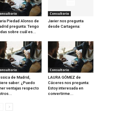
onsultorio
Consultorio
ria Piedad Alonso de
Javier nos pregunta
drid pregunta: Tengo
desde Cartagena:
das sobre cuál es...
onsultorio
Consultorio
ssica de Madrid,
LAURA GÓMEZ de
iere saber: ¿Puedo
Cáceres nos pregunta:
ner ventajas respecto
Estoy interesada en
otros...
convertirme...