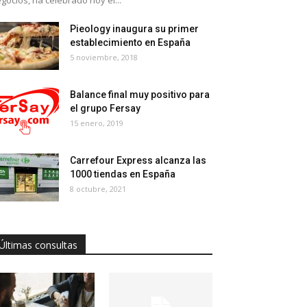
gocios, ha celebrado hoy el...
Pieology inaugura su primer
establecimiento en España
5 noviembre, 2018
Balance final muy positivo para
el grupo Fersay
15 enero, 2019
Carrefour Express alcanza las
1000 tiendas en España
8 octubre, 2021
Últimas consultas