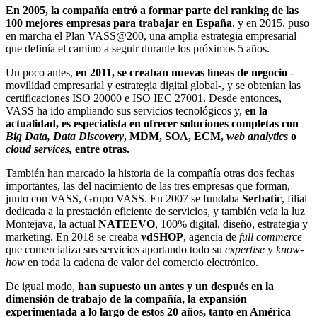
En 2005, la compañía entró a formar parte del ranking de las
100 mejores empresas para trabajar en España
, y en 2015, puso
en marcha el Plan VASS@200, una amplia estrategia empresarial
que definía el camino a seguir durante los próximos 5 años.
Un poco antes,
en 2011, se creaban nuevas líneas de negocio
-
movilidad empresarial y estrategia digital global-, y se obtenían las
certificaciones ISO 20000 e ISO IEC 27001. Desde entonces,
VASS ha ido ampliando sus servicios tecnológicos y,
en la
actualidad, es especialista en ofrecer soluciones completas con
Big Data, Data Discovery
, MDM, SOA, ECM,
web analytics
o
cloud services,
entre otras.
También han marcado la historia de la compañía otras dos fechas
importantes, las del nacimiento de las tres empresas que forman,
junto con VASS, Grupo VASS. En 2007 se fundaba
Serbatic
, filial
dedicada a la prestación eficiente de servicios, y también veía la luz
Montejava, la actual
NATEEVO
, 100% digital, diseño, estrategia y
marketing. En 2018 se creaba
vdSHOP
, agencia de
full commerce
que comercializa sus servicios aportando todo su
expertise
y
know-
how
en toda la cadena de valor del comercio electrónico.
De igual modo,
han supuesto un antes y un después en la
dimensión de trabajo de la compañía, la expansión
experimentada a lo largo de estos 20 años, tanto en América