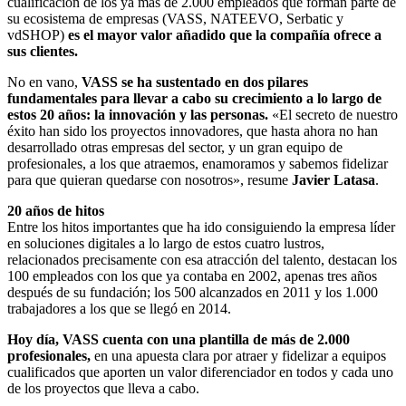
cualificación de los ya más de 2.000 empleados que forman parte de
su ecosistema de empresas (VASS, NATEEVO, Serbatic y
vdSHOP)
es el mayor valor añadido que la compañía ofrece a
sus clientes.
No en vano,
VASS se ha sustentado en dos pilares
fundamentales para llevar a cabo su crecimiento a lo largo de
estos 20 años: la innovación y las personas.
«El secreto de nuestro
éxito han sido los proyectos innovadores, que hasta ahora no han
desarrollado otras empresas del sector, y un gran equipo de
profesionales, a los que atraemos, enamoramos y sabemos fidelizar
para que quieran quedarse con nosotros», resume
Javier Latasa
.
20 años de hitos
Entre los hitos importantes que ha ido consiguiendo la empresa líder
en soluciones digitales a lo largo de estos cuatro lustros,
relacionados precisamente con esa atracción del talento, destacan los
100 empleados con los que ya contaba en 2002, apenas tres años
después de su fundación; los 500 alcanzados en 2011 y los 1.000
trabajadores a los que se llegó en 2014.
Hoy día, VASS cuenta con una plantilla de más de 2.000
profesionales,
en una apuesta clara por atraer y fidelizar a equipos
cualificados que aporten un valor diferenciador en todos y cada uno
de los proyectos que lleva a cabo.