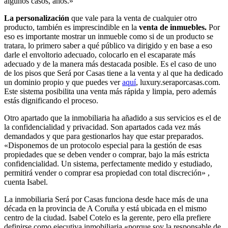
algunos casos, años.»
La personalización
que vale para la venta de cualquier otro
producto, también es imprescindible en la
venta de inmuebles.
Por
eso es importante mostrar un inmueble como si de un producto se
tratara, lo primero saber a qué público va dirigido y en base a eso
darle el envoltorio adecuado, colocarlo en el escaparate más
adecuado y de la manera más destacada posible. Es el caso de uno
de los pisos que Será por Casas tiene a la venta y al que ha dedicado
un dominio propio y que puedes ver
aquí
, luxury.seraporcasas.com.
Este sistema posibilita una venta más rápida y limpia, pero además
estás dignificando el proceso.
Otro apartado que la inmobiliaria ha añadido a sus servicios es el de
la confidencialidad y privacidad. Son apartados cada vez más
demandados y que para gestionarlos hay que estar preparados.
«Disponemos de un protocolo especial para la gestión de esas
propiedades que se deben vender o comprar, bajo la más estricta
confidencialidad. Un sistema, perfectamente medido y estudiado,
permitirá vender o comprar esa propiedad con total discreción» ,
cuenta Isabel.
La inmobiliaria Será por Casas funciona desde hace más de una
década en la provincia de A Coruña y está ubicada en el mismo
centro de la ciudad. Isabel Cotelo es la gerente, pero ella prefiere
definirse como ejecutiva inmobiliaria «porque soy la responsable de