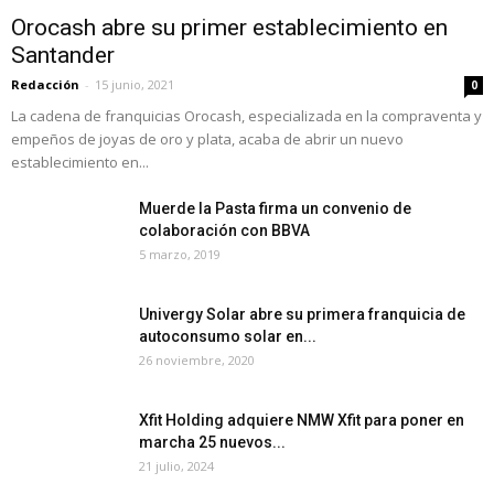
Orocash abre su primer establecimiento en
Santander
Redacción
-
15 junio, 2021
0
La cadena de franquicias Orocash, especializada en la compraventa y
empeños de joyas de oro y plata, acaba de abrir un nuevo
establecimiento en...
Muerde la Pasta firma un convenio de
colaboración con BBVA
5 marzo, 2019
Univergy Solar abre su primera franquicia de
autoconsumo solar en...
26 noviembre, 2020
Xfit Holding adquiere NMW Xfit para poner en
marcha 25 nuevos...
21 julio, 2024