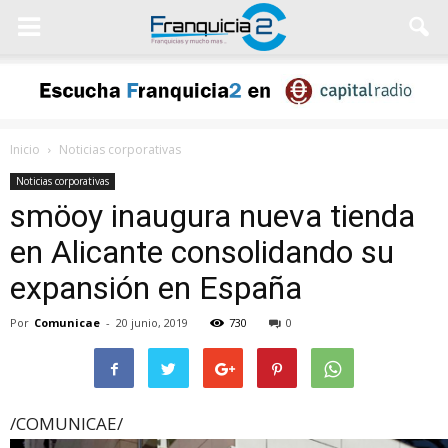
Inicio
Noticias corporativas
Noticias corporativas
smöoy inaugura nueva tienda
en Alicante consolidando su
expansión en España
Por
Comunicae
-
20 junio, 2019
730
0
/COMUNICAE/